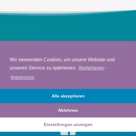
Wir verwenden Cookies, um unsere Website und
Veronica Schallnau
unseren Service zu optimieren.
Weiterlesen
-
Saarstraße. 7
Impressum
12161 Berlin
Alle akzeptieren
ev
cinor
yus@a
oc-ia
nihca
moc.g
0176 83108824
Ablehnen
Einstellungen anzeigen