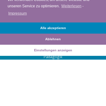
12161 Berlin
unseren Service zu optimieren.
Weiterlesen
-
Impressum
ev
cinor
yus@a
oc-ia
nihca
moc.g
0176 83108824
Alle akzeptieren
Ablehnen
Einstellungen anzeigen
Pädagogik
Integration
Diskriminierung
Frauenfeindlichkeit
Konflikte auf Arbeit
Arbeit an sich selbst