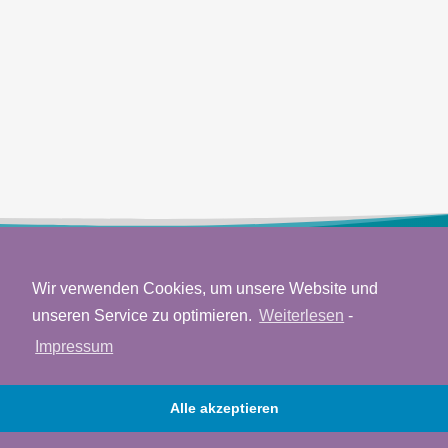
Wir verwenden Cookies, um unsere Website und
unseren Service zu optimieren.
Weiterlesen
-
Impressum
Veronica Schallnau
Saarstraße. 7
Alle akzeptieren
12161 Berlin